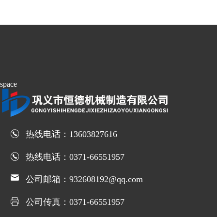
space
热线电话：13603827616
热线电话：0371-66551957
公司邮箱：932608192@qq.com
公司传真：0371-66551957