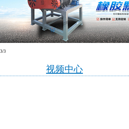
1
/3
视频中心