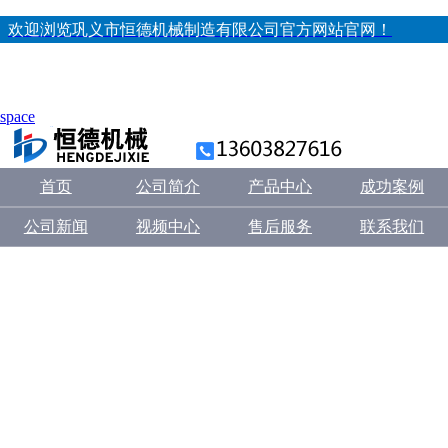
欢迎浏览巩义市恒德机械制造有限公司官方网站官网！
space
首页
公司简介
产品中心
成功案例
公司新闻
视频中心
售后服务
联系我们