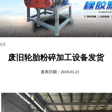
2
/3
废旧轮胎粉碎加工设备发货
发布日期：2019-01-21