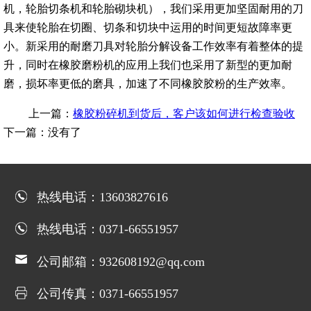
机，轮胎切条机和轮胎砌块机），我们采用更加坚固耐用的刀
具来使轮胎在切圈、切条和切块中运用的时间更短故障率更
小。新采用的耐磨刀具对轮胎分解设备工作效率有着整体的提
升，同时在橡胶磨粉机的应用上我们也采用了新型的更加耐
磨，损坏率更低的磨具，加速了不同橡胶胶粉的生产效率。
上一篇：
橡胶粉碎机到货后，客户该如何进行检查验收
下一篇：没有了
热线电话：13603827616
热线电话：0371-66551957
公司邮箱：932608192@qq.com
公司传真：0371-66551957