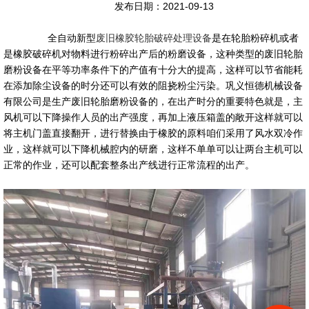
发布日期：2021-09-13
全自动新型
废旧橡胶轮胎破碎处理设备
是在轮胎粉碎机或者
是橡胶破碎机对物料进行粉碎出产后的粉磨设备，这种类型的废旧轮胎
磨粉设备在平等功率条件下的产值有十分大的提高，这样可以节省能耗
在添加除尘设备的时分还可以有效的阻挠粉尘污染。巩义恒德机械设备
有限公司是生产废旧轮胎磨粉设备的，在出产时分的重要特色就是，主
风机可以下降操作人员的出产强度，再加上液压箱盖的敞开这样就可以
将主机门盖直接翻开，进行替换由于橡胶的原料咱们采用了风水双冷作
业，这样就可以下降机械腔内的研磨，这样不单单可以让两台主机可以
正常的作业，还可以配套整条出产线进行正常流程的出产。