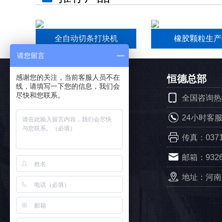
全自动切条打块机
橡胶颗粒生产
请您留言
恒德产品
恒德总部
感谢您的关注，当前客服人员不在
线，请填写一下您的信息，我们会
尽快和您联系。
全国咨询热线：
轮胎预处理系列
24小时客服专
轮胎破碎机系列
传真：0371-
橡胶颗粒机系列
邮箱：9326
橡胶磨粉机系列
地址：河南
自动化分选系列