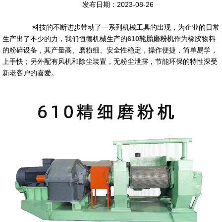
发布日期：2023-08-26
科技的不断进步带动了一系列机械工具的出现，为企业的日常
生产出了不少的力，我们恒德机械生产的
610轮胎磨粉机
作为橡胶物料
的粉碎设备，其产量高、磨粉细、安全性稳定，操作便捷，简单易学，
上手快；另外配有风机和除尘装置，无粉尘泄露，节能环保的特性深受
新老客户的喜爱。