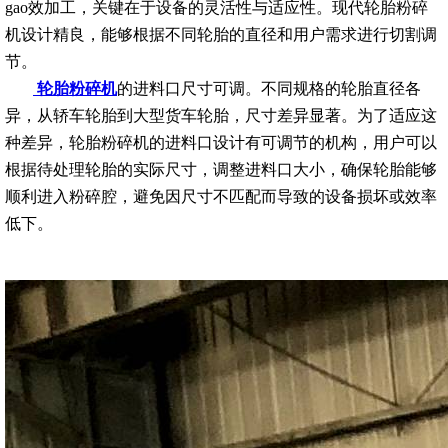
gao效加工，关键在于设备的灵活性与适应性。现代轮胎粉碎
机设计精良，能够根据不同轮胎的直径和用户需求进行切割调
节。
轮胎粉碎机
的进料口尺寸可调。不同规格的轮胎直径各
异，从轿车轮胎到大型货车轮胎，尺寸差异显著。为了适应这
种差异，轮胎粉碎机的进料口设计有可调节的机构，用户可以
根据待处理轮胎的实际尺寸，调整进料口大小，确保轮胎能够
顺利进入粉碎腔，避免因尺寸不匹配而导致的设备损坏或效率
低下
。