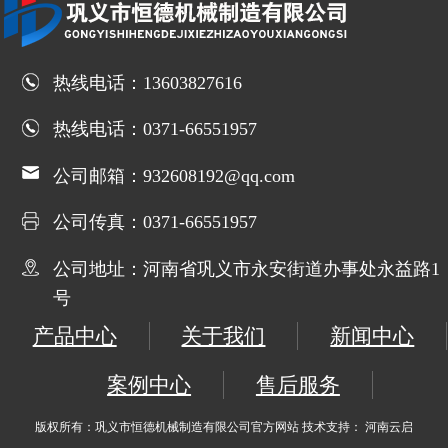
热线电话：13603827616
热线电话：0371-66551957
公司邮箱：932608192@qq.com
公司传真：0371-66551957
公司地址：河南省巩义市永安街道办事处永益路1
号
产品中心
关于我们
新闻中心
案例中心
售后服务
版权所有：巩义市恒德机械制造有限公司官方网站 技术支持： 河南云启