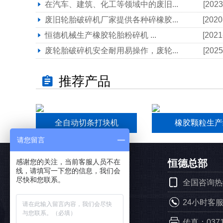
在汽车、建筑、化工等领域中的废旧...
[2023
废旧轮胎破碎机厂家提供各种碎橡胶...
[2020
恒德机械生产橡胶轮胎粉碎机 ...
[2021
废轮胎破碎机安全耐用易操作，废轮...
[2025
推荐产品
全自动切条打块机
橡胶颗粒生产
请您留言
恒德产品
恒德总部
感谢您的关注，当前客服人员不在
线，请填写一下您的信息，我们会
尽快和您联系。
全国咨询热线：
轮胎预处理系列
24小时客服专
轮胎破碎机系列
传真：0371-