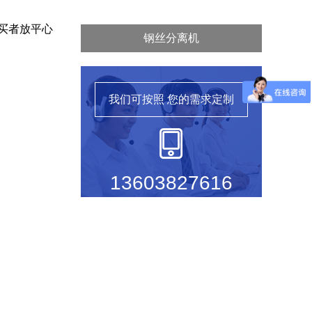
买者放平心
钢丝分离机
我们可按照
您的需求定制
13603827616