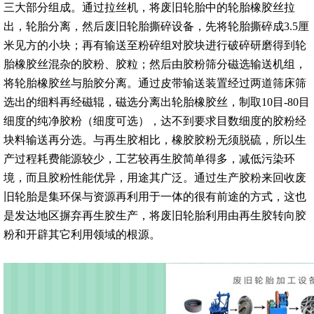
三大部分组成。通过拉丝机，将废旧轮胎中的轮胎橡胶丝拉
出，轮胎分离，然后废旧轮胎撕碎设备，先将轮胎撕碎成3.5厘
米见方的小块；再有输送至粉碎组对胶块进行破碎研磨得到轮
胎橡胶丝混杂的胶粉、胶粒；然后由胶粉筛分磁选输送机组，
将轮胎橡胶丝与胎胶分离。通过皮带输送装置经过两道筛床筛
选出的细料再经磁辊，磁选分离出轮胎橡胶丝，制取10目-80目
细度的纯净胶粉（细度可选），达不到要求目数细度的胶粉经
块料输送再分选。与再生胶相比，橡胶胶粉无须脱硫，所以生
产过程耗费能源较少，工艺较再生胶简单得多，减低污染环
境，而且胶粉性能优异，用途其广泛。通过生产胶粉来回收废
旧轮胎是集环保与资源再利用于一体的很有前途的方式，这也
是发达地区摒弃再生胶生产，将废旧轮胎利用由再生胶转向胶
粉和开辟其它利用领域的根源。