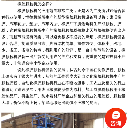
橡胶颗粒机怎么样?
橡胶颗粒机的应用范围非常广泛，正是因为广泛所以它适合多
种行业使用，恒德机械所生产的新型橡胶颗粒机设备可以将：废旧橡
胶、汽车轮胎、垫胎、汽车内胎、橡胶厂下脚边角料生产成颗粒、胶
粉，这种橡胶颗粒机所生产的橡胶颗粒胶粉价格比天然胶价格便宜出许
多，而且节能没有污染，可以避免很多不必要的麻烦，橡胶颗粒机设备
设计合理、制造质量可靠、具有结构简单、操作方便、体积小、占地
少、省工、省电的特点，得到用户的好评，是一台非常节能的设备，橡
胶颗粒机设备一出厂就受到用户的关注和支持，更重要的是它投资小产
量大，非常适合中小型企业使用。
说到
橡胶颗粒机设备
的发展，从古到今中国在制作胶粉、颗粒
上确实有了很大的进步，从前的工作强度大到自动化橡胶颗粒机生产的
颗粒胶粉，自动化橡胶颗粒机行业在不断地进步，工农业及相关的行业
都得到了迅速发展，用废旧橡胶轮胎作为原料、加工成胶粉颗粒用于橡
胶制品厂、再生胶厂、防水卷材厂等企业和相关行业的用胶粉、颗粒量
大增，价位不断上扬，某些地域还出现供不应求的局面。